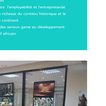
ats
s l’employabilité et l’entreprenariat
 richesse du contenu historique et la
u continent
s des serious game au développement
 africain