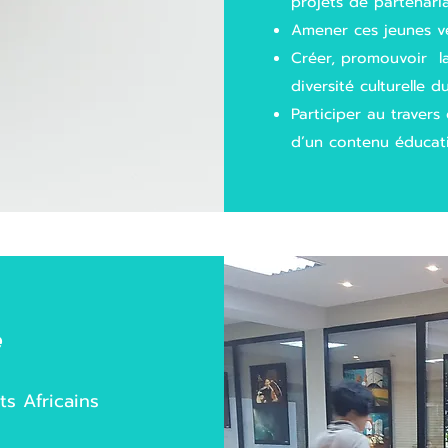
projets de partenari
Amener ces jeunes ver
Créer, promouvoir la
diversité culturelle d
Participer au traver
d’un contenu éducatif
e
ts Africains