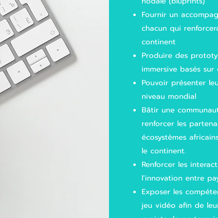
nodale (bluprints)
Fournir un accompag
chacun qui renforcera
continent
Produire des prototy
immersive basés sur d
Pouvoir présenter leu
niveau mondial
Bâtir une communaut
renforcer les partena
écosystèmes africain
le continent.
Renforcer les interact
l’innovation entre pa
Exposer les compéte
jeu vidéo afin de leu