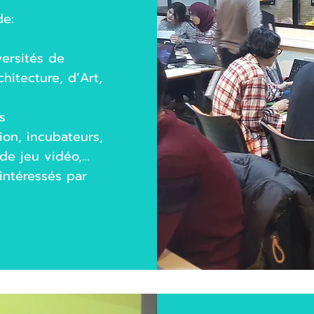
de:
versités de
itecture, d’Art,
s
ion, incubateurs,
de jeu vidéo,…
 intéressés par