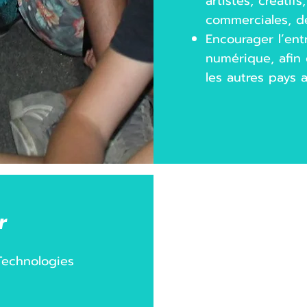
artistes, créatif
commerciales, d
Encourager l’entr
numérique, afin 
les autres pays a
r
Technologies