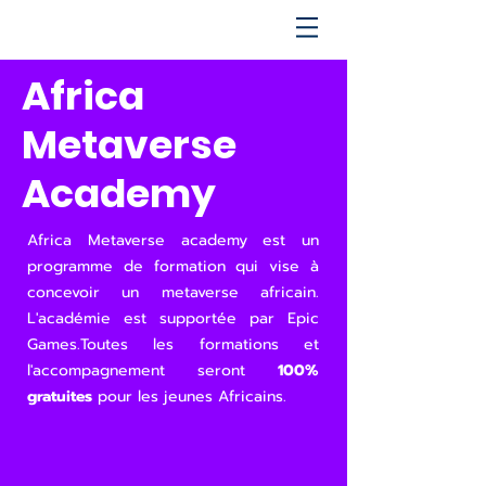
Africa
Metaverse
Academy
Africa Metaverse academy est un
programme de formation qui vise à
concevoir un metaverse africain.
L'académie est supportée par Epic
Games.Toutes les formations et
l'accompagnement seront
100%
gratuites
pour les jeunes Africains.