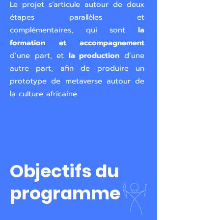
Le projet s’articule autour de deux
étapes parallèles et
complémentaires, qui sont
la
formation
et accompagnement
d’une part, et
la production
d’une
autre part, afin de produire un
prototype de metaverse autour de
la culture africaine.
Objectifs du
programme