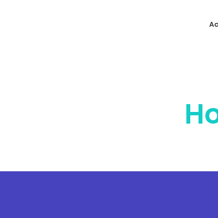
Ac
Ho