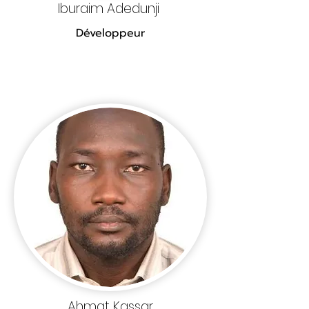
Iburaim Adedunji
Développeur
Ahmat Kassar